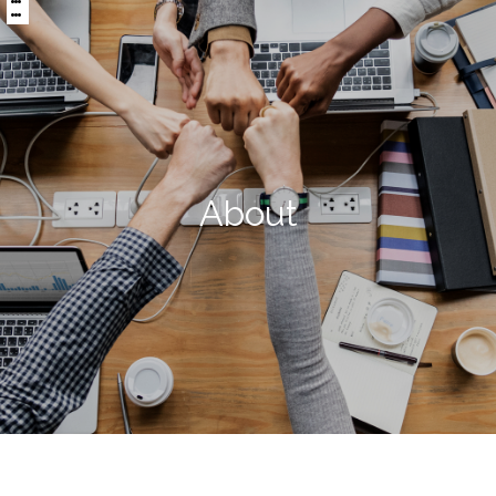
:::
區
央
塊
內
容
區
塊
About