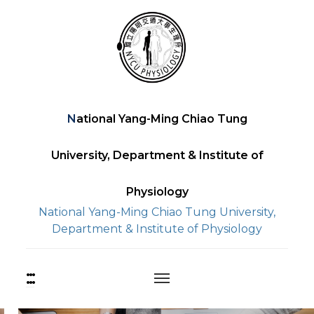
Skip
to
content
National Yang-Ming Chiao Tung
University, Department & Institute of
Physiology
National Yang-Ming Chiao Tung University,
Department & Institute of Physiology
:::
上
方
功
能
中