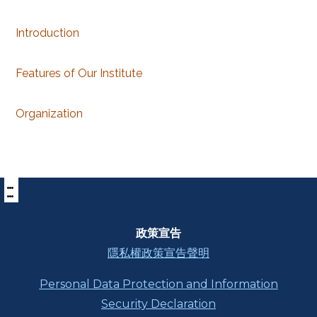
Introduction
Features of Our Institute
Organization
:::
下
方
功
能
區
政策宣告
塊
隱私權政策宣告聲明
Personal Data Protection and Information
Security Declaration