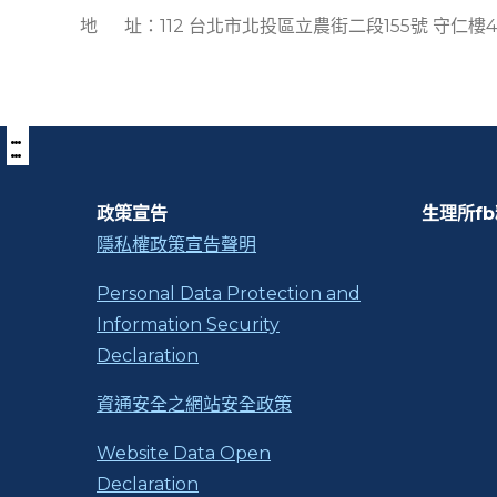
地 址：112 台北市北投區立農街二段155號 守仁樓
:::
下
方
功
能
區
政策宣告
生理所f
塊
隱私權政策宣告聲明
Personal Data Protection and
Information Security
Declaration
資通安全之網站安全政策
Website Data Open
Declaration