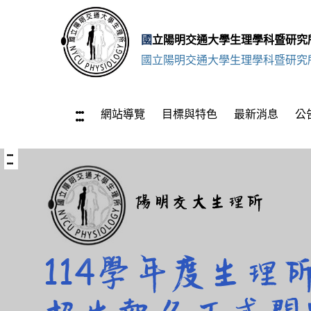
跳
至
國立陽明交通大學生理學科暨研究
主
國立陽明交通大學生理學科暨研究
要
內
容
:::
上
網站導覽
目標與特色
最新消息
公
方
區
功
能
:::
中
區
央
塊
內
容
區
塊