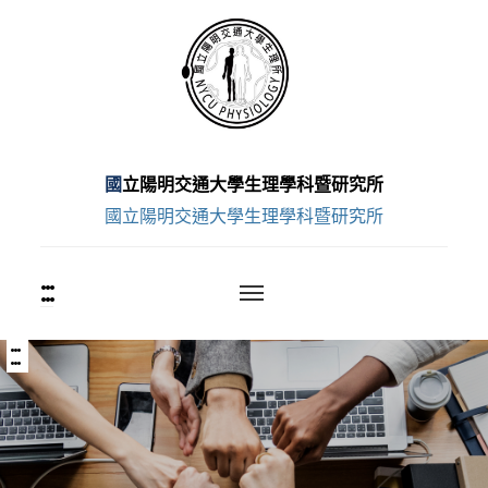
跳
至
主
要
內
容
國立陽明交通大學生理學科暨研究所
區
國立陽明交通大學生理學科暨研究所
:::
上
方
功
能
:::
中
區
央
塊
內
容
區
塊