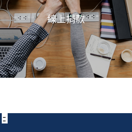
線上捐款
:::
下
方
功
能