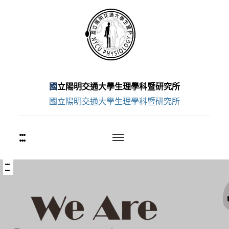
跳
至
主
要
內
容
國立陽明交通大學生理學科暨研究所
區
國立陽明交通大學生理學科暨研究所
:::
上
方
功
能
:::
中
區
央
塊
內
容
區
塊