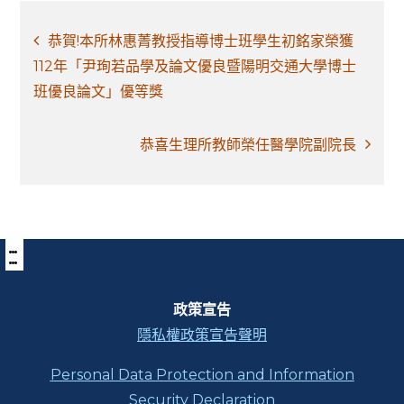
文
恭賀!本所林惠菁教授指導博士班學生初銘家榮獲
章
112年「尹珣若品學及論文優良暨陽明交通大學博士
班優良論文」優等獎
導
覽
恭喜生理所教師榮任醫學院副院長
:::
下
方
功
能
區
政策宣告
塊
隱私權政策宣告聲明
Personal Data Protection and Information
Security Declaration