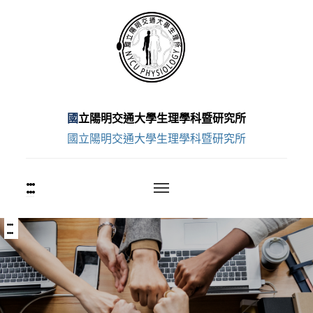
跳
至
主
要
內
容
國立陽明交通大學生理學科暨研究所
區
國立陽明交通大學生理學科暨研究所
:::
上
方
功
能
:::
中
區
央
塊
內
容
區
塊