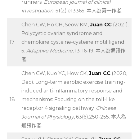
runners.
European journal of clinical
investigation
, 51(2):e13365. 本人為第一作者.
Chen CW, Ho CH, Seow KM,
Juan CC
(2021).
Polycystic ovarian syndrome and
17
chemokine cysteine-cysteine motif ligand
5.
Adaptive Medicine
, 13: 16-19. 本人為通訊作
者.
Chen CW, Kuo YC, How CK,
Juan CC
(2020,
Dec). Long-term aerobic exercise training-
induced anti-inflammatory response and
18
mechanisms: Focusing on the toll-like
receptor 4 signaling pathway.
Chinese
Journal of Physiology
, 63(6):250-255. 本人為
通訊作者.