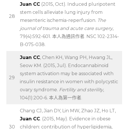
Juan CC
(2015, Oct). Induced pluripotent
stem cells alleviate lung injury from
28
mesenteric ischemia-reperfusion.
The
journal of trauma and acute care surgery
,
79(4):592-601. 本人為通訊作者. NSC 102-2314-
B-075-038.
Juan CC
, Chen KH, Wang PH, Hwang JL,
Seow KM. (2015, Jul). Endocannabinoid
system activation may be associated with
29
insulin resistance in women with polycystic
ovary syndrome.
Fertility and sterility
,
104(1):200-6. 本人為第一作者.
Chang CJ, Jian DY, Lin MW, Zhao JZ, Ho LT,
Juan CC
. (2015, May). Evidence in obese
30
children: contribution of hyperlipidemia,