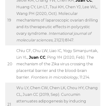
Seow KM, Chang YW, Chen KH,
Juan CC
,
Huang CY, Lin LT, Tsui KH, Chen YJ, Lee WL,
Wang PH (2020, Oct). Molecular
19
mechanisms of laparoscopic ovarian drilling
and its therapeutic effects in polycystic
ovary syndrome.
International journal of
molecular sciences
, 21(21):8147.
Chiu CF, Chu LW, Liao IC, Yogy Simanjuntak,
Lin YL,
Juan CC
, Ping YH (2020, Feb). The
20
mechanism of the Zika virus crossing the
placental barrier and the blood-brain
barrier.
Frontiers in microbiology
, 11:214.
Wu LY, Chen CW, Chen LK, Chou HY, Chang
CL, Juan CC (2019, Sep). Curcumin
attenuates adipogenesis by inducing
21