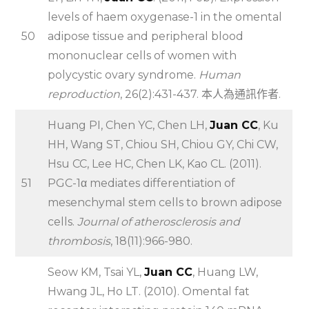
levels of haem oxygenase-1 in the omental
50
adipose tissue and peripheral blood
mononuclear cells of women with
polycystic ovary syndrome.
Human
reproduction
, 26(2):431-437. 本人為通訊作者.
Huang PI, Chen YC, Chen LH,
Juan CC
, Ku
HH, Wang ST, Chiou SH, Chiou GY, Chi CW,
Hsu CC, Lee HC, Chen LK, Kao CL. (2011).
51
PGC-1α mediates differentiation of
mesenchymal stem cells to brown adipose
cells.
Journal of atherosclerosis and
thrombosis
, 18(11):966-980.
Seow KM, Tsai YL,
Juan CC
, Huang LW,
Hwang JL, Ho LT. (2010). Omental fat