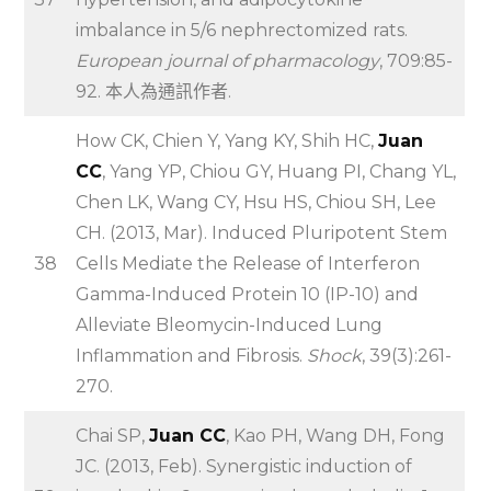
imbalance in 5/6 nephrectomized rats.
European journal of pharmacology
, 709:85-
92. 本人為通訊作者.
How CK, Chien Y, Yang KY, Shih HC,
Juan
CC
, Yang YP, Chiou GY, Huang PI, Chang YL,
Chen LK, Wang CY, Hsu HS, Chiou SH, Lee
CH. (2013, Mar). Induced Pluripotent Stem
38
Cells Mediate the Release of Interferon
Gamma-Induced Protein 10 (IP-10) and
Alleviate Bleomycin-Induced Lung
Inflammation and Fibrosis.
Shock
, 39(3):261-
270.
Chai SP,
Juan CC
, Kao PH, Wang DH, Fong
JC. (2013, Feb). Synergistic induction of