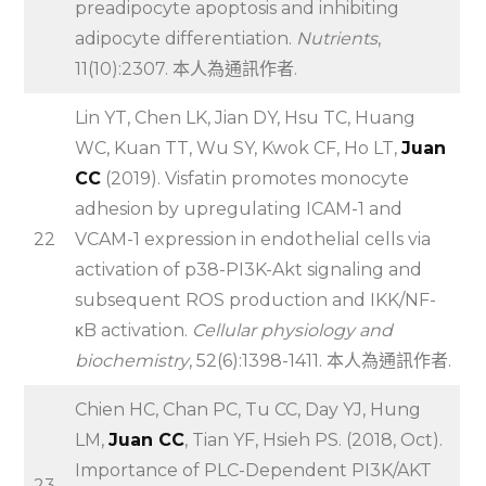
preadipocyte apoptosis and inhibiting
adipocyte differentiation.
Nutrients
,
11(10):2307. 本人為通訊作者.
Lin YT, Chen LK, Jian DY, Hsu TC, Huang
WC, Kuan TT, Wu SY, Kwok CF, Ho LT,
Juan
CC
(2019). Visfatin promotes monocyte
adhesion by upregulating ICAM-1 and
22
VCAM-1 expression in endothelial cells via
activation of p38-PI3K-Akt signaling and
subsequent ROS production and IKK/NF-
κB activation.
Cellular physiology and
biochemistry
, 52(6):1398-1411. 本人為通訊作者.
Chien HC, Chan PC, Tu CC, Day YJ, Hung
LM,
Juan CC
, Tian YF, Hsieh PS. (2018, Oct).
Importance of PLC-Dependent PI3K/AKT
23