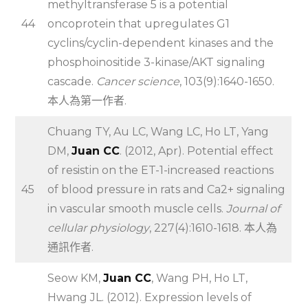
methyltransferase 5 is a potential
44
oncoprotein that upregulates G1
cyclins/cyclin-dependent kinases and the
phosphoinositide 3-kinase/AKT signaling
cascade.
Cancer science
, 103(9):1640-1650.
本人為第一作者.
Chuang TY, Au LC, Wang LC, Ho LT, Yang
DM,
Juan CC
. (2012, Apr). Potential effect
of resistin on the ET-1-increased reactions
45
of blood pressure in rats and Ca2+ signaling
in vascular smooth muscle cells.
Journal of
cellular physiology
, 227(4):1610-1618. 本人為
通訊作者.
Seow KM,
Juan CC
, Wang PH, Ho LT,
Hwang JL. (2012). Expression levels of