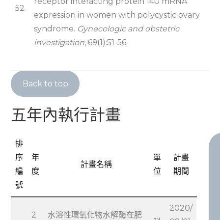
receptor interacting protein 140 mRNA
52
expression in women with polycystic ovary
syndrome.
Gynecologic and obstetric
investigation
, 69(1):51-56.
Back to top
五年內執行計畫
排
序
年
單
計畫
計畫名稱
編
度
位
期間
號
2020/
2
水溶性環氧化物水解酶在肥