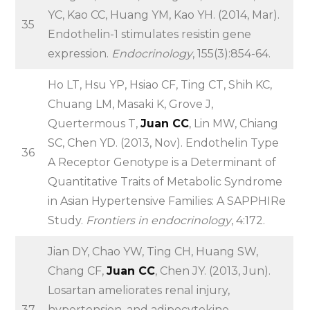
YC, Kao CC, Huang YM, Kao YH. (2014, Mar).
35
Endothelin-1 stimulates resistin gene
expression.
Endocrinology
, 155(3):854-64.
Ho LT, Hsu YP, Hsiao CF, Ting CT, Shih KC,
Chuang LM, Masaki K, Grove J,
Quertermous T,
Juan CC
, Lin MW, Chiang
SC, Chen YD. (2013, Nov). Endothelin Type
36
A Receptor Genotype is a Determinant of
Quantitative Traits of Metabolic Syndrome
in Asian Hypertensive Families: A SAPPHIRe
Study.
Frontiers in endocrinology
, 4:172.
Jian DY, Chao YW, Ting CH, Huang SW,
Chang CF,
Juan CC
, Chen JY. (2013, Jun).
Losartan ameliorates renal injury,
37
hypertension, and adipocytokine