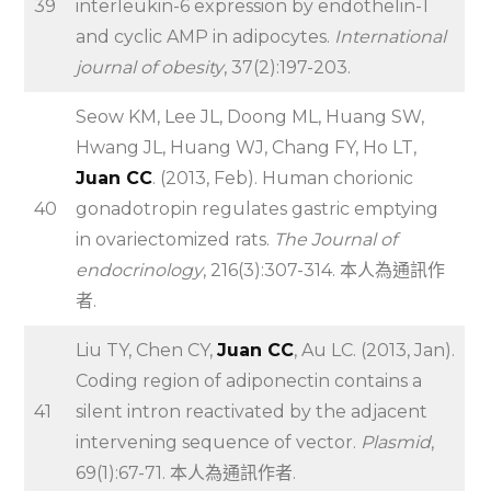
39
interleukin-6 expression by endothelin-1
and cyclic AMP in adipocytes.
International
journal of obesity
, 37(2):197-203.
Seow KM, Lee JL, Doong ML, Huang SW,
Hwang JL, Huang WJ, Chang FY, Ho LT,
Juan CC
. (2013, Feb). Human chorionic
40
gonadotropin regulates gastric emptying
in ovariectomized rats.
The Journal of
endocrinology
, 216(3):307-314. 本人為通訊作
者.
Liu TY, Chen CY,
Juan CC
, Au LC. (2013, Jan).
Coding region of adiponectin contains a
41
silent intron reactivated by the adjacent
intervening sequence of vector.
Plasmid
,
69(1):67-71. 本人為通訊作者.