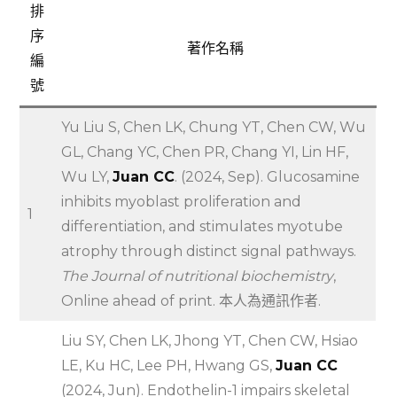
排
序
著作名稱
編
號
Yu Liu S, Chen LK, Chung YT, Chen CW, Wu
GL, Chang YC, Chen PR, Chang YI, Lin HF,
Wu LY,
Juan CC
. (2024, Sep). Glucosamine
inhibits myoblast proliferation and
1
differentiation, and stimulates myotube
atrophy through distinct signal pathways.
The Journal of nutritional biochemistry
,
Online ahead of print. 本人為通訊作者.
Liu SY, Chen LK, Jhong YT, Chen CW, Hsiao
LE, Ku HC, Lee PH, Hwang GS,
Juan CC
(2024, Jun). Endothelin-1 impairs skeletal