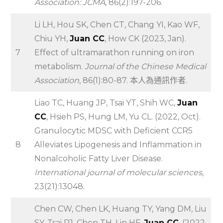
Association: JCMA
, 86(2):197-206.
Li LH, Hou SK, Chen CT, Chang YI, Kao WF,
Chiu YH,
Juan CC
, How CK (2023, Jan).
7
Effect of ultramarathon running on iron
metabolism.
Journal of the Chinese Medical
Association
, 86(1):80-87. 本人為通訊作者.
Liao TC, Huang JP, Tsai YT, Shih WC,
Juan
CC
, Hsieh PS, Hung LM, Yu CL. (2022, Oct).
Granulocytic MDSC with Deficient CCR5
8
Alleviates Lipogenesis and Inflammation in
Nonalcoholic Fatty Liver Disease.
International journal of molecular sciences
,
23(21):13048.
Chen CW, Chen LK, Huang TY, Yang DM, Liu
SY, Tsai PJ, Chen TH, Lin HF,
Juan CC
. (2022,