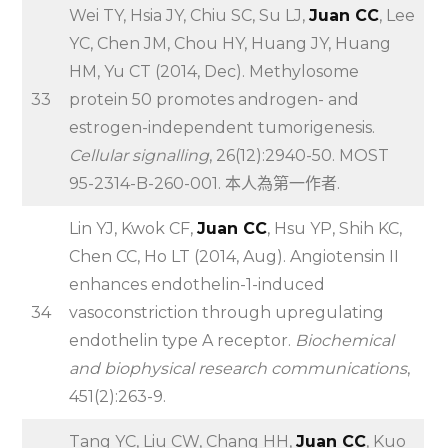
Wei TY, Hsia JY, Chiu SC, Su LJ,
Juan CC
, Lee
YC, Chen JM, Chou HY, Huang JY, Huang
HM, Yu CT (2014, Dec). Methylosome
33
protein 50 promotes androgen- and
estrogen-independent tumorigenesis.
Cellular signalling
, 26(12):2940-50. MOST
95-2314-B-260-001. 本人為第一作者.
Lin YJ, Kwok CF,
Juan CC
, Hsu YP, Shih KC,
Chen CC, Ho LT (2014, Aug). Angiotensin II
enhances endothelin-1-induced
34
vasoconstriction through upregulating
endothelin type A receptor.
Biochemical
and biophysical research communications
,
451(2):263-9.
Tang YC, Liu CW, Chang HH,
Juan CC
, Kuo