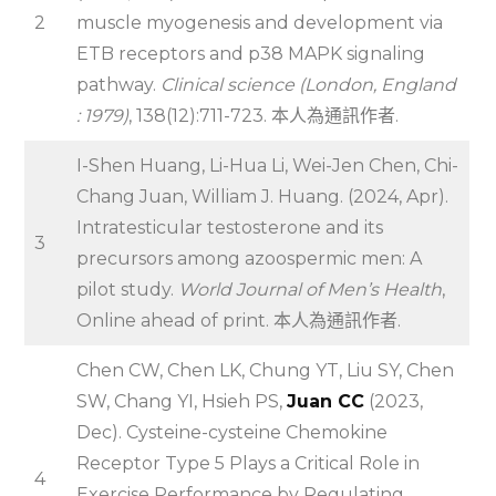
2
muscle myogenesis and development via
ETB receptors and p38 MAPK signaling
pathway.
Clinical science (London, England
: 1979)
, 138(12):711-723. 本人為通訊作者.
I-Shen Huang, Li-Hua Li, Wei-Jen Chen, Chi-
Chang Juan, William J. Huang. (2024, Apr).
Intratesticular testosterone and its
3
precursors among azoospermic men: A
pilot study.
World Journal of Men’s Health
,
Online ahead of print. 本人為通訊作者.
Chen CW, Chen LK, Chung YT, Liu SY, Chen
SW, Chang YI, Hsieh PS,
Juan CC
(2023,
Dec). Cysteine-cysteine Chemokine
Receptor Type 5 Plays a Critical Role in
4
Exercise Performance by Regulating