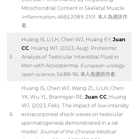
Mitochondrial Content in Skeletal Muscle.
Inflammation
, 46(6):2089-2101. 本人為通訊作
者.
Huang IS, Li LH, Chen WJ, Huang EY,
Juan
CC
, Huang WJ. (2023, Aug). Proteomic
5
Analysis of Testicular Interstitial Fluid in
Men with Azoospermia.
European urology
open science
, 54:88-96. 本人為通訊作者.
Huang IS, Chen WJ, Wang ZL, Li LH, Chen
YK, Wu YL, Brannigan RE,
Juan CC
, Huang
WJ. (2023, Feb). The impact of low-intensity
6
extracorporeal shock waves on testicular
spermatogenesis demonstrated in a rat
model.
Journal of the Chinese Medical