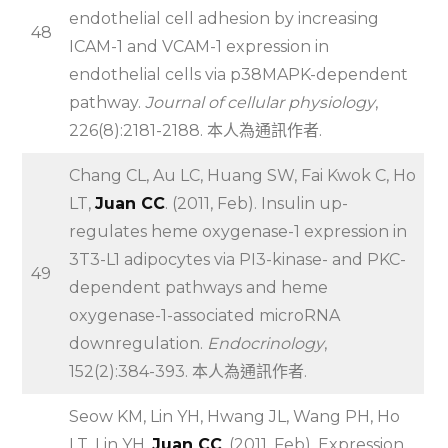
endothelial cell adhesion by increasing
48
ICAM-1 and VCAM-1 expression in
endothelial cells via p38MAPK-dependent
pathway.
Journal of cellular physiology
,
226(8):2181-2188. 本人為通訊作者.
Chang CL, Au LC, Huang SW, Fai Kwok C, Ho
LT,
Juan CC
. (2011, Feb). Insulin up-
regulates heme oxygenase-1 expression in
3T3-L1 adipocytes via PI3-kinase- and PKC-
49
dependent pathways and heme
oxygenase-1-associated microRNA
downregulation.
Endocrinology
,
152(2):384-393. 本人為通訊作者.
Seow KM, Lin YH, Hwang JL, Wang PH, Ho
LT, Lin YH,
Juan CC
. (2011, Feb). Expression