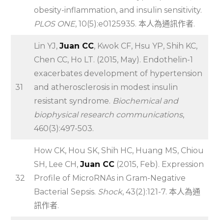
obesity-inflammation, and insulin sensitivity.
PLOS ONE
, 10(5):e0125935. 本人為通訊作者.
Lin YJ,
Juan CC
, Kwok CF, Hsu YP, Shih KC,
Chen CC, Ho LT. (2015, May). Endothelin-1
exacerbates development of hypertension
31
and atherosclerosis in modest insulin
resistant syndrome.
Biochemical and
biophysical research communications
,
460(3):497-503.
How CK, Hou SK, Shih HC, Huang MS, Chiou
SH, Lee CH,
Juan CC
(2015, Feb). Expression
32
Profile of MicroRNAs in Gram-Negative
Bacterial Sepsis.
Shock
, 43(2):121-7. 本人為通
訊作者.