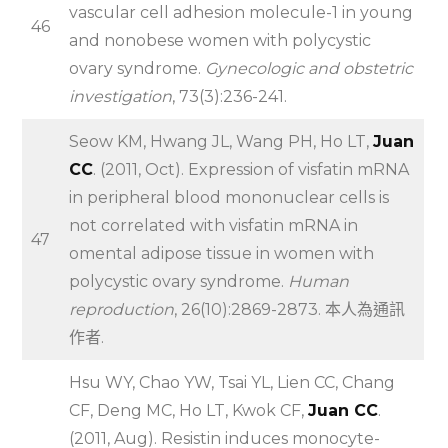
vascular cell adhesion molecule-1 in young
46
and nonobese women with polycystic
ovary syndrome.
Gynecologic and obstetric
investigation
, 73(3):236-241.
Seow KM, Hwang JL, Wang PH, Ho LT,
Juan
CC
. (2011, Oct). Expression of visfatin mRNA
in peripheral blood mononuclear cells is
not correlated with visfatin mRNA in
47
omental adipose tissue in women with
polycystic ovary syndrome.
Human
reproduction
, 26(10):2869-2873. 本人為通訊
作者.
Hsu WY, Chao YW, Tsai YL, Lien CC, Chang
CF, Deng MC, Ho LT, Kwok CF,
Juan CC
.
(2011, Aug). Resistin induces monocyte-