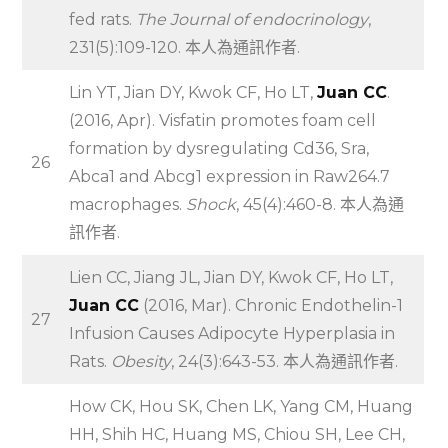
fed rats.
The Journal of endocrinology
,
231(5):109-120. 本人為通訊作者.
Lin YT, Jian DY, Kwok CF, Ho LT,
Juan CC
.
(2016, Apr). Visfatin promotes foam cell
formation by dysregulating Cd36, Sra,
26
Abca1 and Abcg1 expression in Raw264.7
macrophages.
Shock
, 45(4):460-8. 本人為通
訊作者.
Lien CC, Jiang JL, Jian DY, Kwok CF, Ho LT,
Juan CC
(2016, Mar). Chronic Endothelin-1
27
Infusion Causes Adipocyte Hyperplasia in
Rats.
Obesity
, 24(3):643-53. 本人為通訊作者.
How CK, Hou SK, Chen LK, Yang CM, Huang
HH, Shih HC, Huang MS, Chiou SH, Lee CH,