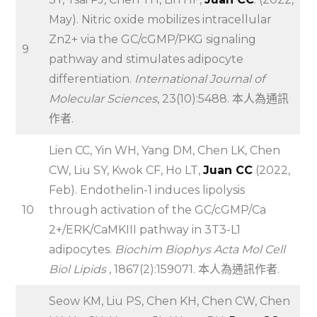
May). Nitric oxide mobilizes intracellular
Zn2+ via the GC/cGMP/PKG signaling
9
pathway and stimulates adipocyte
differentiation.
International Journal of
Molecular Sciences
, 23(10):5488. 本人為通訊
作者.
Lien CC, Yin WH, Yang DM, Chen LK, Chen
CW, Liu SY, Kwok CF, Ho LT,
Juan CC
(2022,
Feb). Endothelin-1 induces lipolysis
10
through activation of the GC/cGMP/Ca
2+/ERK/CaMKIII pathway in 3T3-L1
adipocytes.
Biochim Biophys Acta Mol Cell
Biol Lipids
, 1867(2):159071. 本人為通訊作者.
Seow KM, Liu PS, Chen KH, Chen CW, Chen