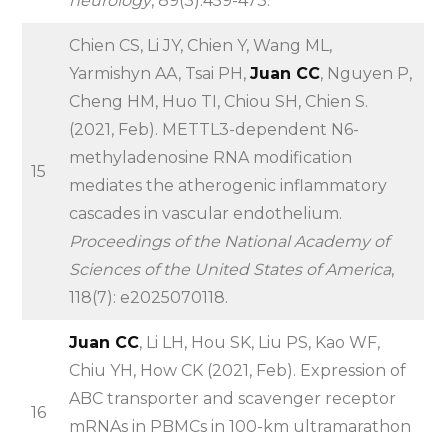
neurology
, 89(3):459-473.
Chien CS, Li JY, Chien Y, Wang ML,
Yarmishyn AA, Tsai PH,
Juan CC
, Nguyen P,
Cheng HM, Huo TI, Chiou SH, Chien S.
(2021, Feb). METTL3-dependent N6-
methyladenosine RNA modification
15
mediates the atherogenic inflammatory
cascades in vascular endothelium.
Proceedings of the National Academy of
Sciences of the United States of America
,
118(7): e2025070118.
Juan CC
, Li LH, Hou SK, Liu PS, Kao WF,
Chiu YH, How CK (2021, Feb). Expression of
ABC transporter and scavenger receptor
16
mRNAs in PBMCs in 100-km ultramarathon