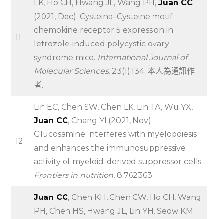
LK, Ho CH, Hwang JL, Wang PH,
Juan CC
(2021, Dec). Cysteine–Cysteine motif
chemokine receptor 5 expression in
11
letrozole-induced polycystic ovary
syndrome mice.
International Journal of
Molecular Sciences
, 23(1):134. 本人為通訊作
者.
Lin EC, Chen SW, Chen LK, Lin TA, Wu YX,
Juan CC
, Chang YI (2021, Nov).
Glucosamine Interferes with myelopoiesis
12
and enhances the immunosuppressive
activity of myeloid-derived suppressor cells.
Frontiers in nutrition
, 8:762363.
Juan CC
, Chen KH, Chen CW, Ho CH, Wang
PH, Chen HS, Hwang JL, Lin YH, Seow KM