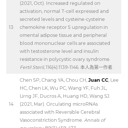
(2021, Oct). Increased regulated on
activation, normal T-cell expressed and
secreted levels and cysteine-cysteine
13
chemokine receptor 5 upregulation in
omental adipose tissue and peripheral
blood mononuclear cells are associated
with testosterone level and insulin
resistance in polycystic ovary syndrome.
Fertil Steril
, 116(4):1139-1146. 本人為第一作者.
Chen SP, Chang YA, Chou CH,
Juan CC
, Lee
HC, Chen LK, Wu PC, Wang YF, Fuh JL,
Lirng JF, Ducros A, Huang HD, Wang SJ.
14
(2021, Mar). Circulating microRNAs
associated with Reversible Cerebral
Vasoconstriction Syndrome.
Annals of