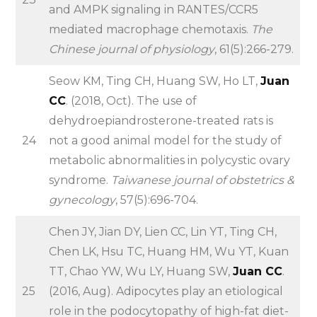
and AMPK signaling in RANTES/CCR5
mediated macrophage chemotaxis.
The
Chinese journal of physiology
, 61(5):266-279.
Seow KM, Ting CH, Huang SW, Ho LT,
Juan
CC
. (2018, Oct). The use of
dehydroepiandrosterone-treated rats is
24
not a good animal model for the study of
metabolic abnormalities in polycystic ovary
syndrome.
Taiwanese journal of obstetrics &
gynecology
, 57(5):696-704.
Chen JY, Jian DY, Lien CC, Lin YT, Ting CH,
Chen LK, Hsu TC, Huang HM, Wu YT, Kuan
TT, Chao YW, Wu LY, Huang SW,
Juan CC
.
25
(2016, Aug). Adipocytes play an etiological
role in the podocytopathy of high-fat diet-