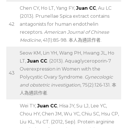
Chen CY, Ho LT, Yang FY,
Juan CC
, Au LC
(2013). Prunellae Spica extract contains
42
antagonists for human endothelin
receptors.
American Journal of Chinese
Medicine
, 41(1):85-98. 本人為通訊作者.
Seow KM, Lin YH, Wang PH, Hwang JL, Ho
LT,
Juan CC
. (2013). Aquaglyceroporin-7
Overexpression in Women with the
43
Polycystic Ovary Syndrome.
Gynecologic
and obstetric investigation
, 75(2):126-131. 本
人為通訊作者.
Wei TY,
Juan CC
, Hisa JY, Su LJ, Lee YC,
Chou HY, Chen JM, Wu YC, Chiu SC, Hsu CP,
Liu KL, Yu CT. (2012, Sep). Protein arginine