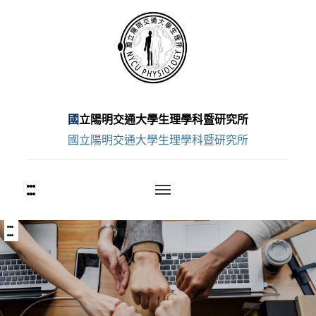
跳
至
主
要
內
容
國立陽明交通大學生理學科暨研究所
區
國立陽明交通大學生理學科暨研究所
:::
上
方
功
能
:::
中
區
央
塊
內
容
區
塊