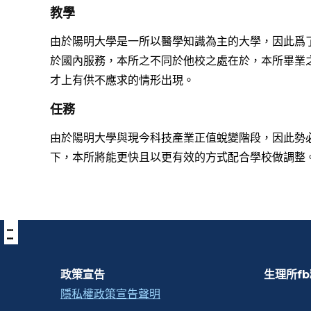
教學
由於陽明大學是一所以醫學知識為主的大學，因此爲
於國內服務，本所之不同於他校之處在於，本所畢業
才上有供不應求的情形出現。
任務
由於陽明大學與現今科技產業正值蛻變階段，因此勢
下，本所將能更快且以更有效的方式配合學校做調
:::
下
方
功
能
區
政策宣告
生理所f
塊
隱私權政策宣告聲明