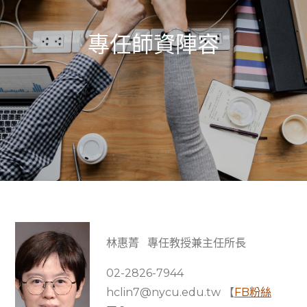
專任師資陣容
林惠菁 專任教授兼主任所長
02-2826-7944
hclin7@nycu.edu.tw 【
FB粉絲