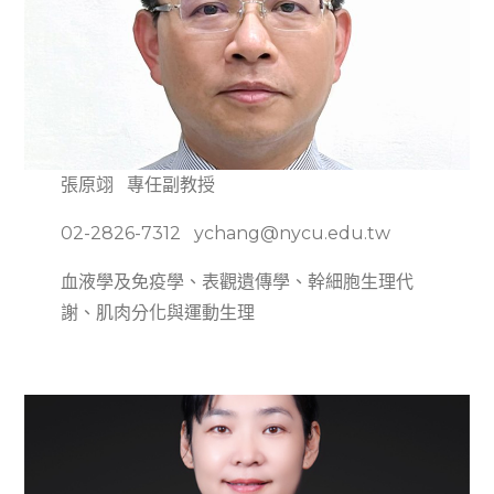
張原翊 專任副教授
02-2826-7312 ychang@nycu.edu.tw
血液學及免疫學、表觀遺傳學、幹細胞生理代
謝、肌肉分化與運動生理