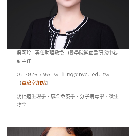
吳莉玲 專任助理教授 (醫學院微菌叢研究中心
副主任)
02-2826-7365 wuliling@nycu.edu.tw
【
實驗室網站
】
消化道生理學、感染免疫學、分子病毒學、微生
物學