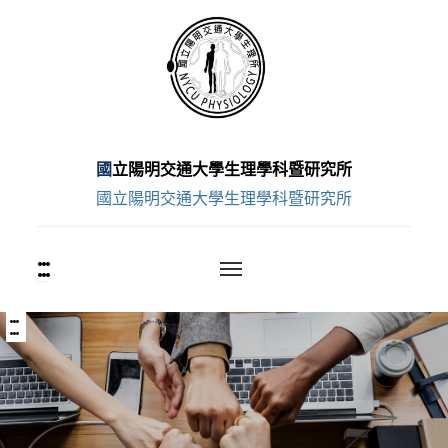
跳
至
主
要
內
容
國立陽明交通大學生理學科暨研究所
區
國立陽明交通大學生理學科暨研究所
:::
上
方
功
能
:::
中
區
央
塊
內
容
區
塊