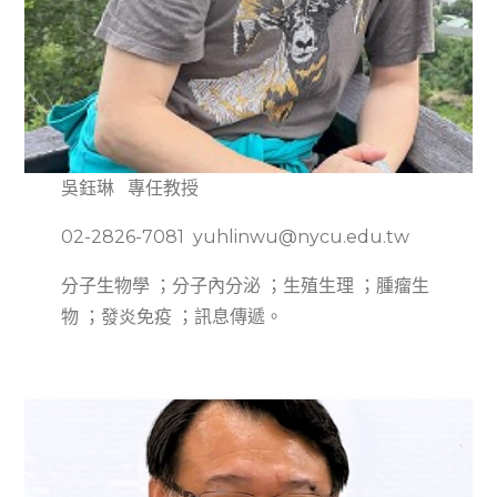
吳鈺琳 專任教授
02-2826-7081 yuhlinwu@nycu.edu.tw
分子生物學 ；分子內分泌 ；生殖生理 ；腫瘤生
物 ；發炎免疫 ；訊息傳遞。