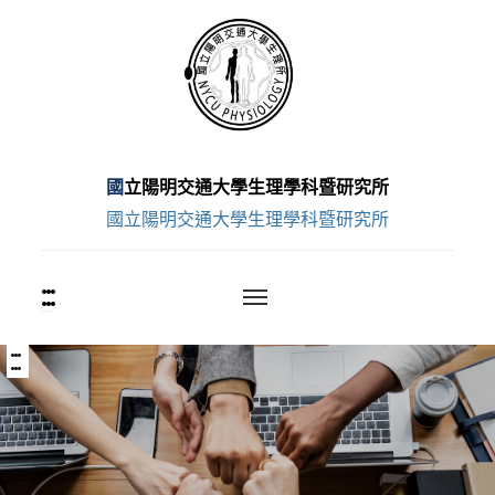
跳
至
主
要
內
容
國立陽明交通大學生理學科暨研究所
區
國立陽明交通大學生理學科暨研究所
:::
上
方
功
能
:::
中
區
央
塊
內
容
區
塊