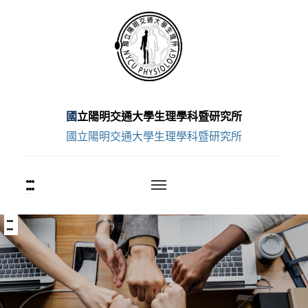
跳
至
主
要
內
容
國立陽明交通大學生理學科暨研究所
區
國立陽明交通大學生理學科暨研究所
:::
上
方
功
能
:::
中
區
央
塊
內
容
區
塊