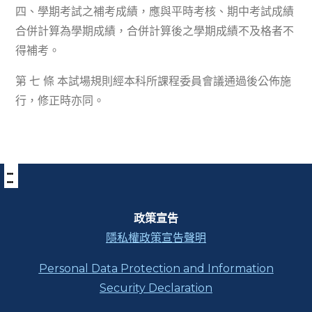
四、學期考試之補考成績，應與平時考核、期中考試成績
合併計算為學期成績，合併計算後之學期成績不及格者不
得補考。
第 七 條 本試場規則經本科所課程委員會議通過後公佈施
行，修正時亦同。
:::
下
方
功
能
區
政策宣告
塊
隱私權政策宣告聲明
Personal Data Protection and Information
Security Declaration