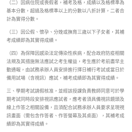
（二）因病住院或喪假者，補考及格，成績以及格標準為
基本分數，超過及格標準以上的分數以八折計算，二者合
計為實得分數。
（三）因公假、懷孕、分娩或撫育三歲以下子女者，其補
考成績即為其實得成績。
（四）為保障因感染法定傳染性疾病，配合政府防疫相關
法規及其措施無法應試之考生權益，考生應於考前盡早主
動通報，由試務承辦人員安排進行擇日補行考試或當日於
備用試場（含視訊）應試，補考成績即為其實得成績。
三、學期考試請假核准，並經該授課負責教師同意可於學
期考試同時段安排視訊應試者，應考者須具備視訊鏡頭及
線上作答之相關設備，且須配合試務承辦人員要求呈現視
訊畫面（需包含作答者、作答螢幕及其桌面），其補考成
績即為其實得成績。