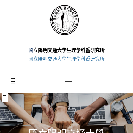
跳
至
主
要
內
容
國立陽明交通大學生理學科暨研究所
區
國立陽明交通大學生理學科暨研究所
:::
上
方
功
能
:::
中
區
央
塊
內
容
區
塊