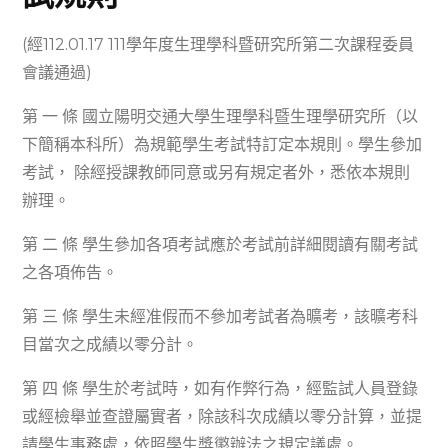
(經112.01.17 111學年度生理學科暨研究所第二次課程委員
會議通過)
第 一 條 國立陽明交通大學生理學科暨生理學研究所（以
下簡稱本科所）為規範學生考試特訂定本規則。學生參加
考試， 除經授課教師同意或另有規定者外，悉依本規則
辦理。
第 二 條 學生參加各項考試應於考試前詳細閱讀有關考試
之各項佈告。
第 三 條 學生未經准假而不參加考試者為曠考，該曠考科
目當次之成績以零分計。
第 四 條 學生於考試時，如有作弊行為，經監試人員登錄
或經檢舉並查證屬實者，除該科次成績以零分計算，並提
請學生事務處，依照學生獎懲辦法之規定議處。